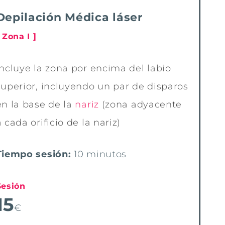
Depilación Médica láser
 Zona I ]
Incluye la zona por encima del labio
superior, incluyendo un par de disparos
en la base de la
nariz
(zona adyacente
a cada orificio de la nariz)
Tiempo sesión:
10 minutos
Sesión
15
€