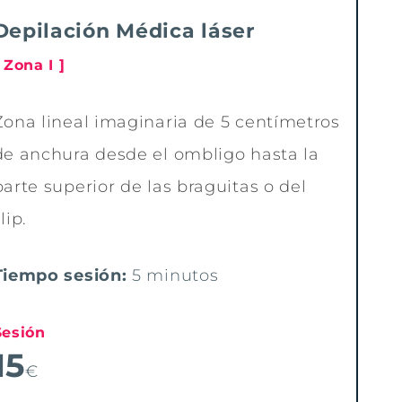
Depilación Médica láser
 Zona I ]
Zona lineal imaginaria de 5 centímetros
de anchura desde el ombligo hasta la
parte superior de las braguitas o del
lip.
Tiempo sesión:
5 minutos
Sesión
15
€