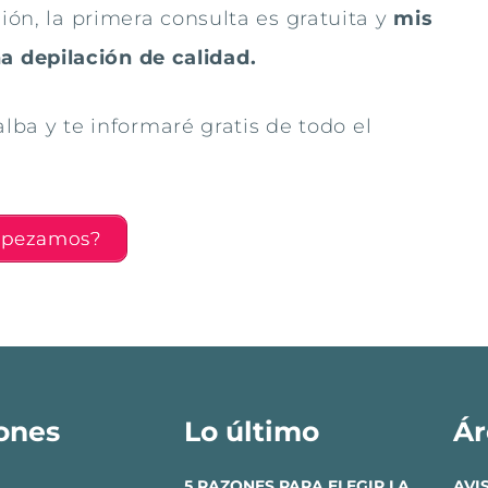
ión, la primera consulta es gratuita y
mis
 depilación de calidad.
 alba y te informaré gratis de todo el
pezamos?
ones
Lo último
Ár
5 RAZONES PARA ELEGIR LA
AVI